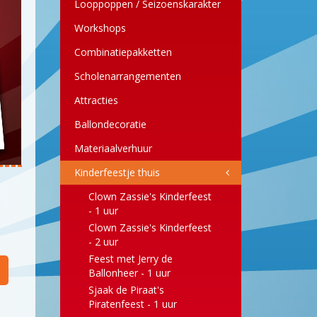
Looppoppen / Seizoenskarakter
Workshops
Combinatiepakketten
Scholenarrangementen
Attracties
Ballondecoratie
Materiaalverhuur
Kinderfeestje thuis
Clown Zassie's Kinderfeest
- 1 uur
Clown Zassie's Kinderfeest
- 2 uur
Feest met Jerry de
Ballonheer - 1 uur
Sjaak de Piraat's
Piratenfeest - 1 uur