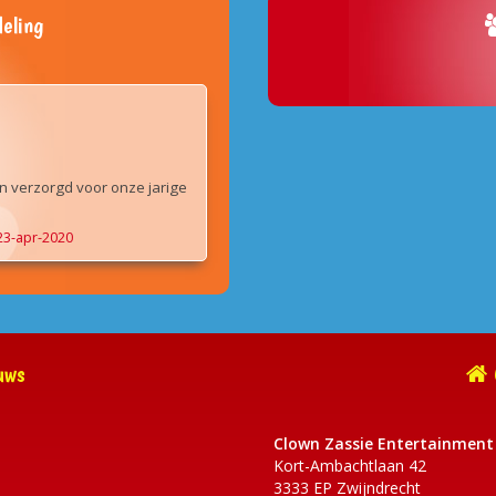
eling
n verzorgd voor onze jarige
23-apr-2020
uws
Clown Zassie Entertainment
Kort-Ambachtlaan 42
3333 EP Zwijndrecht