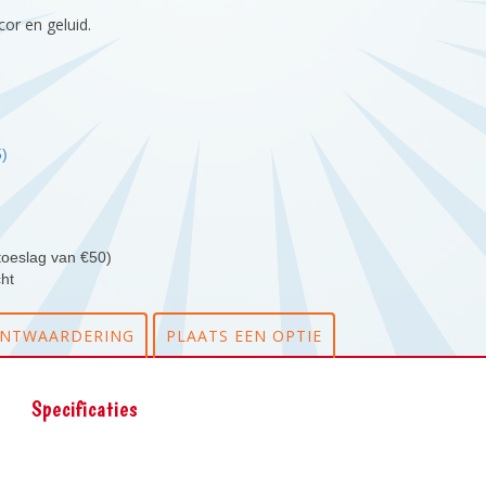
r en geluid.
5)
toeslag van €50)
cht
ANTWAARDERING
PLAATS EEN OPTIE
Specificaties