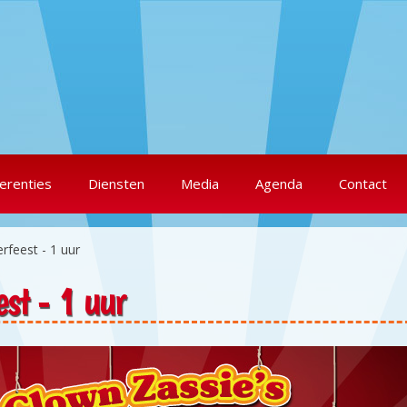
erenties
Diensten
Media
Agenda
Contact
rfeest - 1 uur
est - 1 uur