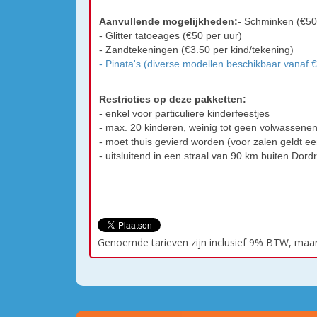
Aanvullende mogelijkheden:
- Schminken (€50
- Glitter tatoeages (€50 per uur)
- Zandtekeningen (€3.50 per kind/tekening)
- Pinata's (diverse modellen beschikbaar vanaf 
Restricties op deze pakketten:
- enkel voor particuliere kinderfeestjes
- max. 20 kinderen, weinig tot geen volwassene
- moet thuis gevierd worden (voor zalen geldt e
- uitsluitend in een straal van 90 km buiten Dord
Genoemde tarieven zijn inclusief 9% BTW, maar 