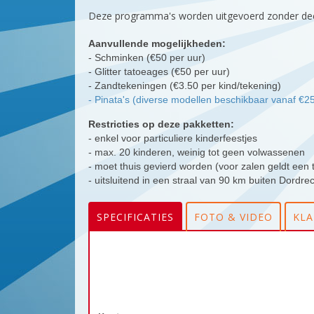
Deze programma's worden uitgevoerd zonder deco
Aanvullende mogelijkheden:
- Schminken (€50 per uur)
- Glitter tatoeages (€50 per uur)
- Zandtekeningen (€3.50 per kind/tekening)
- Pinata's (diverse modellen beschikbaar vanaf €2
Restricties op deze pakketten:
- enkel voor particuliere kinderfeestjes
- max. 20 kinderen, weinig tot geen volwassenen
- moet thuis gevierd worden (voor zalen geldt een 
- uitsluitend in een straal van 90 km buiten Dordre
SPECIFICATIES
FOTO & VIDEO
KL