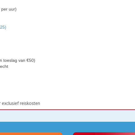
 per uur)
€25)
n
en toeslag van €50)
recht
exclusief reiskosten