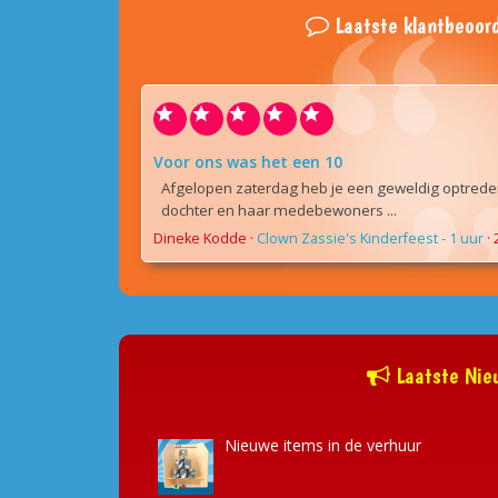
Laatste klantbeoord
Voor ons was het een 10
Afgelopen zaterdag heb je een geweldig optrede
dochter en haar medebewoners ...
Dineke Kodde
·
Clown Zassie's Kinderfeest - 1 uur
·
Laatste Nie
Nieuwe items in de verhuur