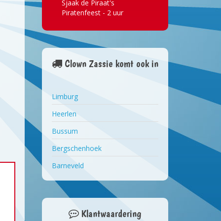
Sjaak de Piraat's
Piratenfeest - 2 uur
Clown Zassie komt ook in
Limburg
Heerlen
Bussum
Bergschenhoek
Barneveld
Klantwaardering