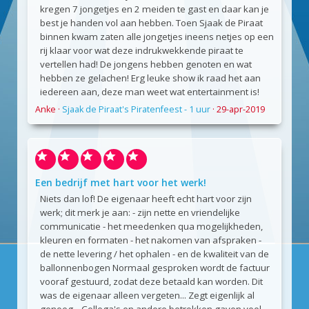
kregen 7 jongetjes en 2 meiden te gast en daar kan je
best je handen vol aan hebben. Toen Sjaak de Piraat
binnen kwam zaten alle jongetjes ineens netjes op een
rij klaar voor wat deze indrukwekkende piraat te
vertellen had! De jongens hebben genoten en wat
hebben ze gelachen! Erg leuke show ik raad het aan
iedereen aan, deze man weet wat entertainment is!
Anke
·
Sjaak de Piraat's Piratenfeest - 1 uur
·
29-apr-2019
Een bedrijf met hart voor het werk!
Niets dan lof! De eigenaar heeft echt hart voor zijn
werk; dit merk je aan: - zijn nette en vriendelijke
communicatie - het meedenken qua mogelijkheden,
kleuren en formaten - het nakomen van afspraken -
de nette levering / het ophalen - en de kwaliteit van de
ballonnenbogen Normaal gesproken wordt de factuur
vooraf gestuurd, zodat deze betaald kan worden. Dit
was de eigenaar alleen vergeten... Zegt eigenlijk al