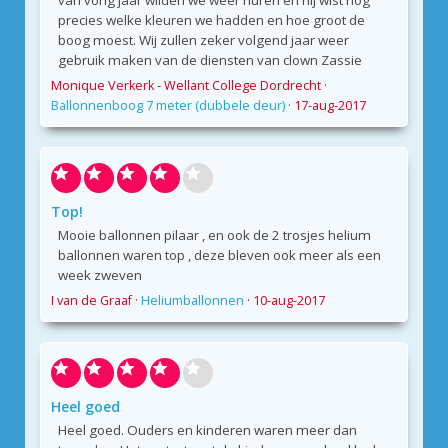
van vorig jaar wilden we weer huren en hij wist nog
precies welke kleuren we hadden en hoe groot de
boog moest. Wij zullen zeker volgend jaar weer
gebruik maken van de diensten van clown Zassie
Monique Verkerk - Wellant College Dordrecht
·
Ballonnenboog 7 meter (dubbele deur)
·
17-aug-2017
Top!
Mooie ballonnen pilaar , en ook de 2 trosjes helium
ballonnen waren top , deze bleven ook meer als een
week zweven
I van de Graaf
·
Heliumballonnen
·
10-aug-2017
Heel goed
Heel goed. Ouders en kinderen waren meer dan