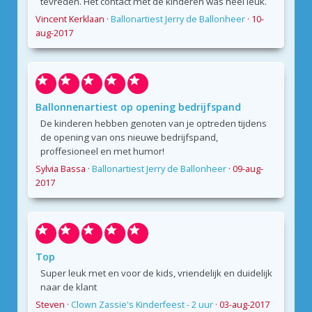
tevreden. Het contact met de kinderen was heel leuk.
Vincent Kerklaan
·
Ballonartiest Jerry de Ballonheer
·
10-
aug-2017
Ballonnenartiest op opening bedrijfspand
De kinderen hebben genoten van je optreden tijdens
de opening van ons nieuwe bedrijfspand,
proffesioneel en met humor!
Sylvia Bassa
·
Ballonartiest Jerry de Ballonheer
·
09-aug-
2017
Top
Super leuk met en voor de kids, vriendelijk en duidelijk
naar de klant
Steven
·
Clown Zassie's Kinderfeest - 2 uur
·
03-aug-2017