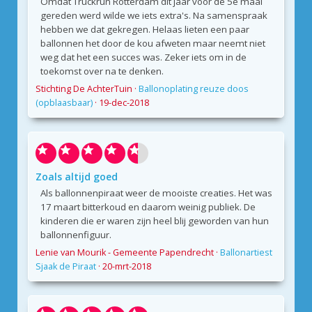
Omdat Truckrun Rotterdam dit jaar voor de 5e maal
gereden werd wilde we iets extra's. Na samenspraak
hebben we dat gekregen. Helaas lieten een paar
ballonnen het door de kou afweten maar neemt niet
weg dat het een succes was. Zeker iets om in de
toekomst over na te denken.
Stichting De AchterTuin
·
Ballonoplating reuze doos
(opblaasbaar)
·
19-dec-2018
Zoals altijd goed
Als ballonnenpiraat weer de mooiste creaties. Het was
17 maart bitterkoud en daarom weinig publiek. De
kinderen die er waren zijn heel blij geworden van hun
ballonnenfiguur.
Lenie van Mourik - Gemeente Papendrecht
·
Ballonartiest
Sjaak de Piraat
·
20-mrt-2018