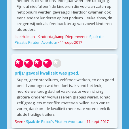
hebben is dit voor ons ieder jaar weer een uitdaging.
Fijn dat niet (alleen) de kinderen die vooraan zaten op
het podium werden gevraagd. Hierdoor kwamen ook
eens andere kinderen op het podium. Leuke show, dit
kregen wij ook als feedback terug van zowel kinderen
als ouders.
Ilse Hulman - Kinderdagkamp Diepenveen
·
Sjaak de
Piraat's Piraten Avontuur
·
11-sept-2017
prijs/ gevoel kwaliteit was goed.
Super, geen sterallures, zelf mee werken, en een goed
beeld voor ogen wat het doel is. Ik vond het leuk,
hoorde wel terug dat het vaak iets te veel richting
grotere kinderen/volwassenen grapjes waren. Ik had
zelf graag iets meer film materiaal willen zien van te
voren, dan kom de kwaliteit meer naar voren denk ik
als de huidige trailers.
Sven
·
Sjaak de Piraat's Piraten Avontuur
·
11-sept-2017