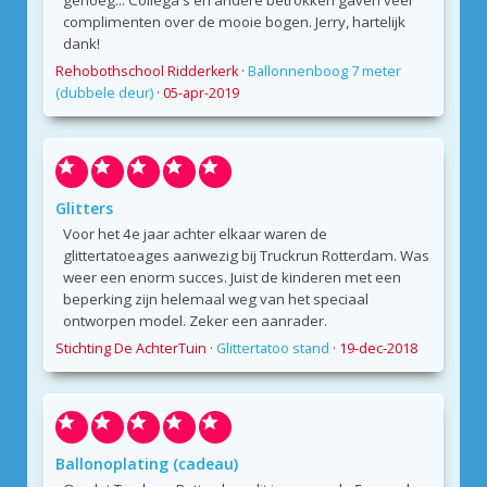
genoeg... Collega's en andere betrokken gaven veel
complimenten over de mooie bogen. Jerry, hartelijk
dank!
Rehobothschool Ridderkerk
·
Ballonnenboog 7 meter
(dubbele deur)
·
05-apr-2019
Glitters
Voor het 4e jaar achter elkaar waren de
glittertatoeages aanwezig bij Truckrun Rotterdam. Was
weer een enorm succes. Juist de kinderen met een
beperking zijn helemaal weg van het speciaal
ontworpen model. Zeker een aanrader.
Stichting De AchterTuin
·
Glittertatoo stand
·
19-dec-2018
Ballonoplating (cadeau)