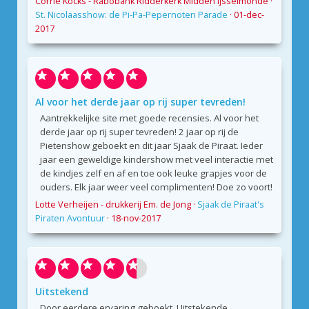
Corrie Kocks - Rabobank Ridderkerk Midden Ijsselmonde
·
St. Nicolaasshow: de Pi-Pa-Pepernoten Parade
·
01-dec-
2017
Al voor het derde jaar op rij super tevreden!
Aantrekkelijke site met goede recensies. Al voor het
derde jaar op rij super tevreden! 2 jaar op rij de
Pietenshow geboekt en dit jaar Sjaak de Piraat. Ieder
jaar een geweldige kindershow met veel interactie met
de kindjes zelf en af en toe ook leuke grapjes voor de
ouders. Elk jaar weer veel complimenten! Doe zo voort!
Lotte Verheijen - drukkerij Em. de Jong
·
Sjaak de Piraat's
Piraten Avontuur
·
18-nov-2017
Uitstekend
Door eerdere ervaring geboekt. Uitstekende