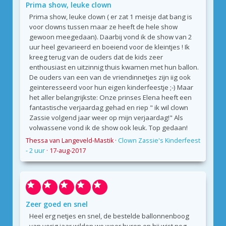
Prima show, leuke clown
Prima show, leuke clown ( er zat 1 meisje dat bang is
voor clowns tussen maar ze heeft de hele show
gewoon meegedaan). Daarbij vond ik de show van 2
uur heel gevarieerd en boeiend voor de kleintjes ! Ik
kreeg terug van de ouders dat de kids zeer
enthousiast en uitzinnig thuis kwamen met hun ballon.
De ouders van een van de vriendinnetjes zijn iig ook
geïnteresseerd voor hun eigen kinderfeestje ;-) Maar
het aller belangrijkste: Onze prinses Elena heeft een
fantastische verjaardag gehad en riep " ik wil clown
Zassie volgend jaar weer op mijn verjaardag!" Als
volwassene vond ik de show ook leuk. Top gedaan!
Thessa van Langeveld-Mastik
·
Clown Zassie's Kinderfeest
- 2 uur
·
17-aug-2017
Zeer goed en snel
Heel erg netjes en snel, de bestelde ballonnenboog