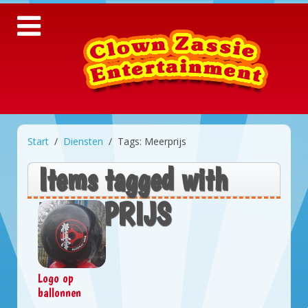
Start
Diensten
Tags: Meerprijs
Items tagged with
MEERPRIJS
Logo op
ballonnen