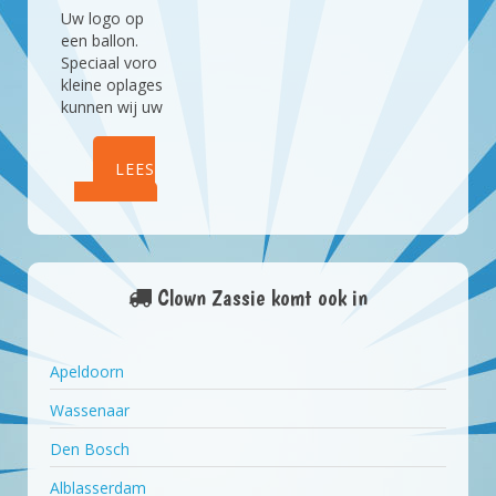
Uw logo op
een ballon.
Speciaal voro
kleine oplages
kunnen wij uw
logo op een
ballon
LEES
aanbrengen.
Dit kan op
MEER
latex en folie
ballonnen,
lucht of helium
gevuld.
Clown Zassie komt ook in
Apeldoorn
Wassenaar
Den Bosch
Alblasserdam