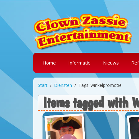
Home
Informatie
Nieuws
Ref
Start
Diensten
Tags: winkelpromotie
Items tagged wit