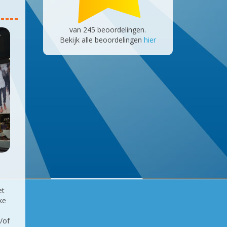
van
245
beoordelingen.
Bekijk alle beoordelingen
hier
et
ke
n
/of