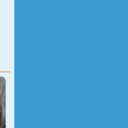
e
e
tijl