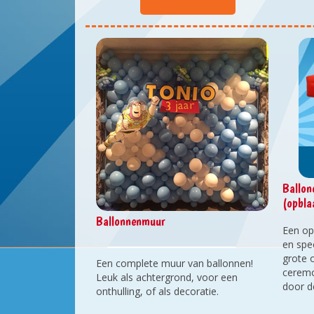
Ballon
(opbla
Ballonnenmuur
Een ope
en spe
grote 
Een complete muur van ballonnen!
ceremo
Leuk als achtergrond, voor een
door d
onthulling, of als decoratie.
tot we