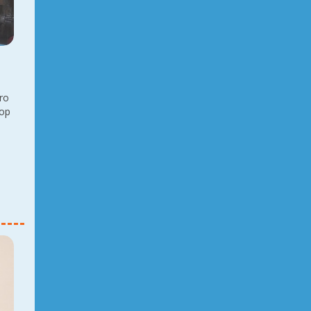
oro
 op