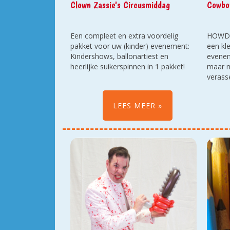
Clown Zassie's Circusmiddag
Cowboy
Een compleet en extra voordelig
HOWDY
pakket voor uw (kinder) evenement:
een kl
Kindershows, ballonartiest en
evenem
heerlijke suikerspinnen in 1 pakket!
maar m
verass
ballon
LEES MEER