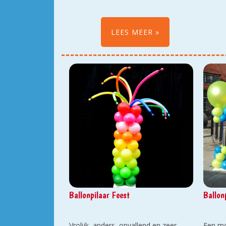
laten 
met lin
belande
LEES MEER
Ballonpilaar Feest
Ballon
Vrolijk, anders, opvallend en zeer
Een mo