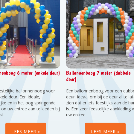
nenboog 6 meter (enkele deur)
Ballonnenboog 7 meter (dubbele
deur)
estelijke ballonnenboog voor
Een ballonnenboog voor een dubb
kele deur. Een ideale,
deur. Ideaal om bij de deur al te la
lijke en in het oog springende
zien dat er iets feestlijks aan de h
 on uw entree aan te kleden bij
is. Een zeer feestelijke aankleding 
st
.
uw entree
LEES MEER
LEES MEER