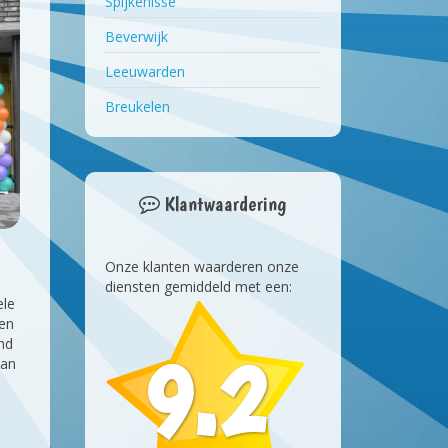
Spijkenisse
Beverwijk
Leeuwarden
Breukelen
Klantwaardering
Onze klanten waarderen onze
diensten gemiddeld met een:
ele
ten
and
9.2
van