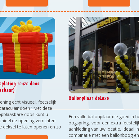
oplating reuze doos
asbaar)
Ballonpilaar deLuxe
ning echt visueel, feetselijk
cataculair doen? Met deze
opblaasbare doos kunt u
Een volle ballonpilaar die goed in h
nieel de opening verrichten
oogspringt voor een extra feestelij
e deksel te laten openen en zo
aankleding van uw locatie. Ideaal i
l 200 heliumballonnen op te
combinatie met een ballonboog en