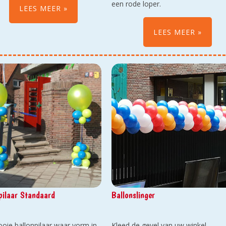
gaan (eventueel tegengehouden
een rode loper.
LEES MEER
t zodat ze niet in de natuur
n). Een heel feestelijk gezicht
LEES MEER
pilaar Standaard
Ballonslinger
oie ballonpilaar waar vorm in
Kleed de gevel van uw winkel