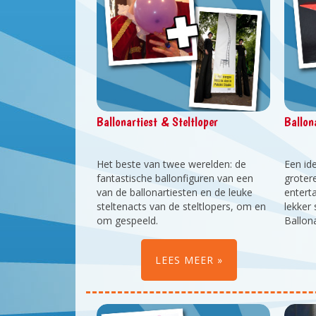
Ballonartiest & Steltloper
Ballon
Het beste van twee werelden: de
Een id
fantastische ballonfiguren van een
grotere
van de ballonartiesten en de leuke
entert
steltenacts van de steltlopers, om en
lekker
om gespeeld.
Ballon
zoet o
LEES MEER