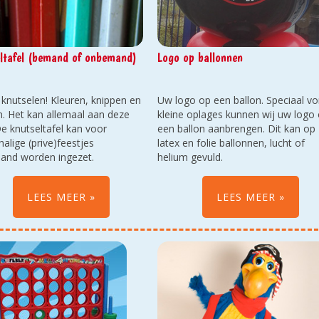
ltafel (bemand of onbemand)
Logo op ballonnen
 knutselen! Kleuren, knippen en
Uw logo op een ballon. Speciaal v
n. Het kan allemaal aan deze
kleine oplages kunnen wij uw logo
De knutseltafel kan voor
een ballon aanbrengen. Dit kan op
halige (prive)feestjes
latex en folie ballonnen, lucht of
nd worden ingezet.
helium gevuld.
penbare gelegenheden en
e evenementen word deze
LEES MEER
LEES MEER
 ingezet. Bij bemanning is
len in thema ook mogelijk!