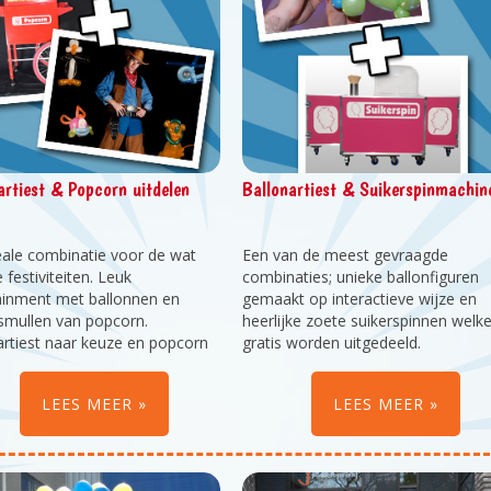
artiest & Popcorn uitdelen
Ballonartiest & Suikerspinmachin
eale combinatie voor de wat
Een van de meest gevraagde
 festiviteiten. Leuk
combinaties; unieke ballonfiguren
ainment met ballonnen en
gemaakt op interactieve wijze en
 smullen van popcorn.
heerlijke zoete suikerspinnen welk
artiest naar keuze en popcorn
gratis worden uitgedeeld.
f zout gebakken.
Een must voor elk kinderevenemen
LEES MEER
LEES MEER