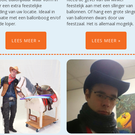
r een extra feestelijke
feestelijk aan met een sllinger van
ing van uw locatie. Ideaal in
ballonnen. Of hang een grote sling
atie met een ballonboog en/of
van ballonnen dwars door uw
de loper.
feestzaal. Het is allemaal mogelijk.
LEES MEER
LEES MEER