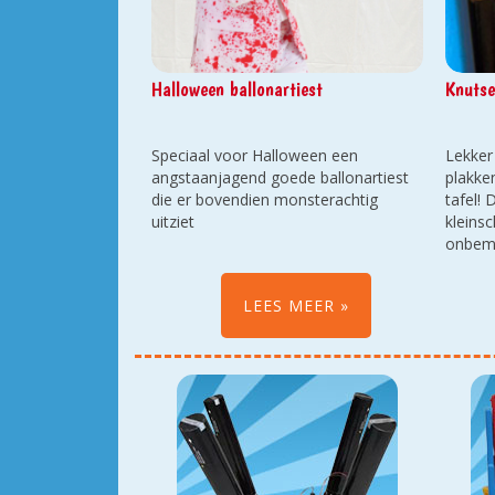
Halloween ballonartiest
Knutse
Speciaal voor Halloween een
Lekker
angstaanjagend goede ballonartiest
plakke
die er bovendien monsterachtig
tafel! 
uitziet
kleinsc
onbema
Voor o
groter
LEES MEER
bemand
knutse