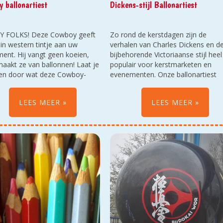
 ballonartiest
Dickens-stijl Ballonartiest
 FOLKS! Deze Cowboy geeft
Zo rond de kerstdagen zijn de
ein western tintje aan uw
verhalen van Charles Dickens en d
ent. Hij vangt geen koeien,
bijbehorende Victoriaanse stijl heel
aakt ze van ballonnen! Laat je
populair voor kerstmarketen en
en door wat deze Cowboy-
evenementen. Onze ballonartiest
artiest kan met een ballon.
gaat hier in mee en is ook in te me
en is te huren in deze victoriaanse s
LEES MEER
LEES MEER