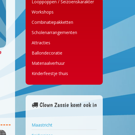
Looppoppen / Seizoenskarakter
Workshops
Combinatiepakketten
Scholenarrangementen
Attracties
e
Ballondecoratie
Materiaalverhuur
Kinderfeestje thuis
e
t.
Clown Zassie komt ook in
Maastricht