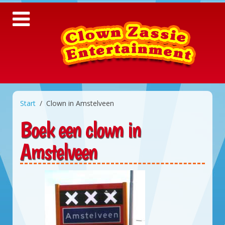
Start
Clown in Amstelveen
Boek een clown in
Amstelveen