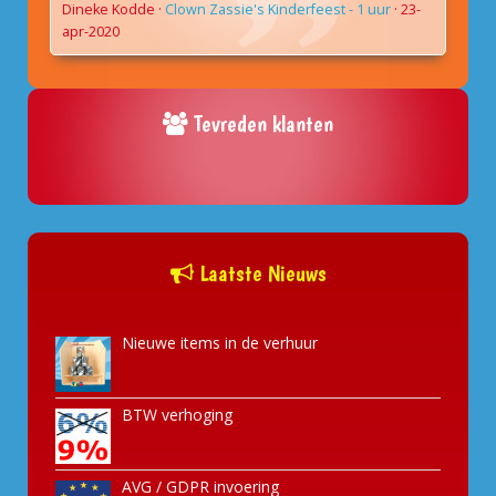
Dineke Kodde
·
Clown Zassie's Kinderfeest - 1 uur
·
23-
apr-2020
Tevreden klanten
Laatste Nieuws
Nieuwe items in de verhuur
BTW verhoging
AVG / GDPR invoering