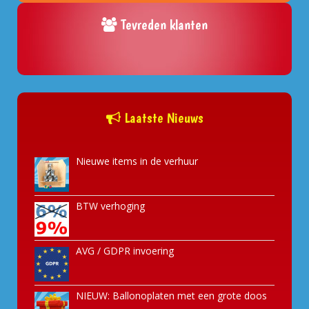
Tevreden klanten
Laatste Nieuws
Nieuwe items in de verhuur
BTW verhoging
AVG / GDPR invoering
NIEUW: Ballonoplaten met een grote doos